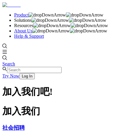
Product
Solutions
Resources
About Us
Help & Support
Search
Try Now
Log In
加入我们吧!
加入我们
社会招聘